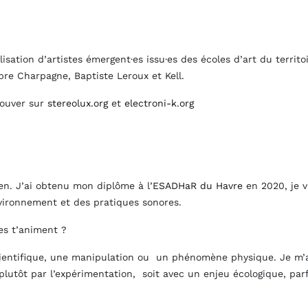
sation d’artistes émergent·es issu·es des écoles d’art du terri
re Charpagne
,
Baptiste Leroux
et
Kell
.
rouver sur
stereolux.org
et
electroni-k.org
ien. J’ai obtenu mon diplôme à l’
ESADHaR du Havre
en 2020, je v
nvironnement et des pratiques sonores.
s t’animent ?
cientifique, une manipulation ou un phénomène physique
. Je m’
plutôt par l’expérimentation, soit avec un
enjeu écologique
, pa