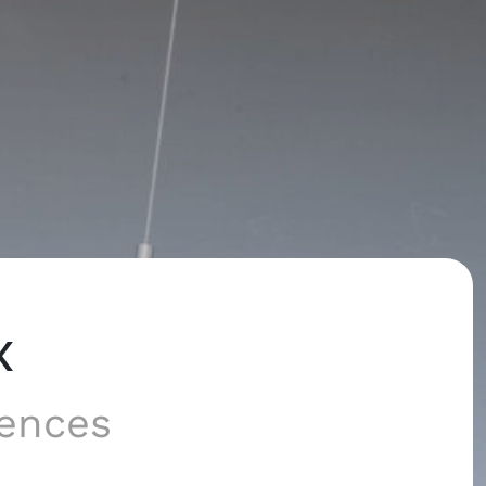
x
ences