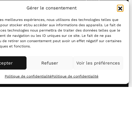
14000 Caen — France
Gérer le consentement
info@station-mir.com
33 (0) 682 58 46 28
 les meilleures expériences, nous utilisons des technologies telles que
 pour stocker et/ou accéder aux informations des appareils. Le fait de
 ces technologies nous permettra de traiter des données telles que le
t de navigation ou les ID uniques sur ce site. Le fait de ne pas
u de retirer son consentement peut avoir un effet négatif sur certaines
iques et fonctions.
cepter
Refuser
Voir les préférences
Politique de confidentialité
Politique de confidentialité