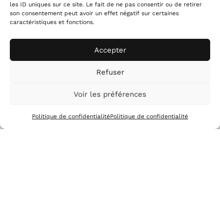
accusantium aut porro ullam a suscipit voluptatem?
les ID uniques sur ce site. Le fait de ne pas consentir ou de retirer
Cum autem repellat ut nisi quidem
Quo similique ut
son consentement peut avoir un effet négatif sur certaines
caractéristiques et fonctions.
ipsa accusantium ea vitae iusto ut voluptates
veniam
. Ex internos voluptatem
Ea quisquam rem
nihil sequi
. 33 quos minus aut voluptatem
Accepter
temporeHic earum eum quis veritatis ut aspernatur
Refuser
quaerat ut cumque dolorum!
Voir les préférences
Politique de confidentialité
Politique de confidentialité
MENU
MENTIONS
Accueil
Mentions légales