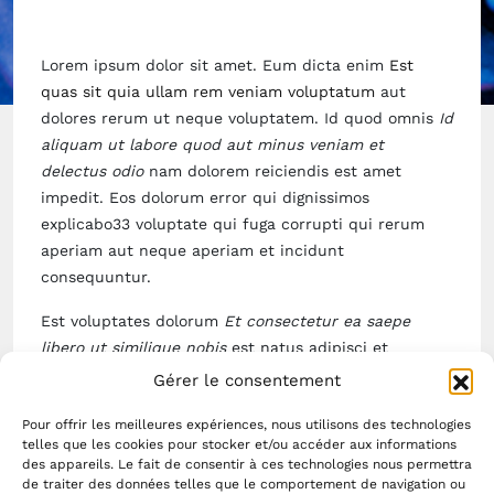
Lorem ipsum dolor sit amet. Eum dicta enim
Est
quas sit quia ullam rem veniam voluptatum
aut
dolores rerum ut neque voluptatem. Id quod omnis
Id
aliquam ut labore quod aut minus veniam et
delectus odio
nam dolorem reiciendis est amet
impedit. Eos dolorum error qui dignissimos
explicabo33 voluptate qui fuga corrupti qui rerum
aperiam aut neque aperiam et incidunt
consequuntur.
Est voluptates dolorum
Et consectetur ea saepe
libero ut similique nobis
est natus adipisci et
voluptas quidem! Et repellat cumqueSed pariatur est
Gérer le consentement
nihil dolore ut voluptas amet. 33 iste quis aut
Pour offrir les meilleures expériences, nous utilisons des technologies
recusandae quiaid voluptates.
telles que les cookies pour stocker et/ou accéder aux informations
des appareils. Le fait de consentir à ces technologies nous permettra
Ut soluta autem qui molestiae recusandaerem
de traiter des données telles que le comportement de navigation ou