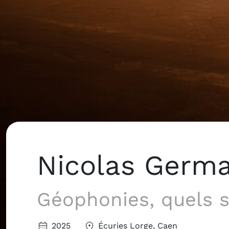
Nicolas Germa
Géophonies, quels s
2025
Écuries Lorge, Caen