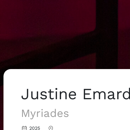
Justine Emar
Myriades
2025