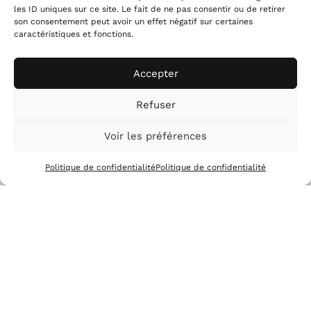
les ID uniques sur ce site. Le fait de ne pas consentir ou de retirer
son consentement peut avoir un effet négatif sur certaines
1
/
8
caractéristiques et fonctions.
Accepter
Refuser
Voir les préférences
L'ARTISTE
Politique de confidentialité
Politique de confidentialité
Alexis Choplain & Noëlie
Plé