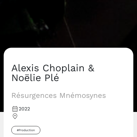
Alexis Choplain &
Noëlie Plé
Résurgences Mnémosynes
2022
#Production